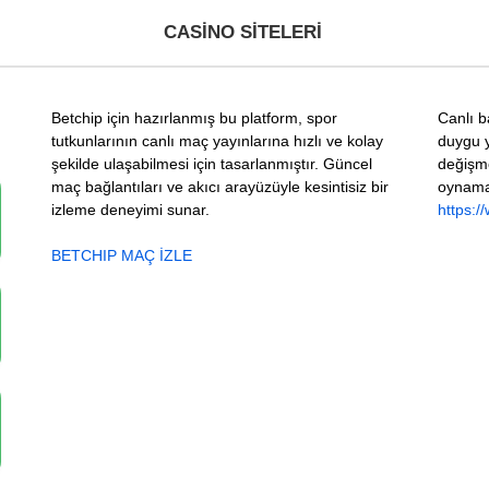
CASINO SITELERI
Betchip için hazırlanmış bu platform, spor
Canlı ba
tutkunlarının canlı maç yayınlarına hızlı ve kolay
duygu y
şekilde ulaşabilmesi için tasarlanmıştır. Güncel
değişme
maç bağlantıları ve akıcı arayüzüyle kesintisiz bir
oynamak
izleme deneyimi sunar.
https:/
BETCHIP MAÇ İZLE