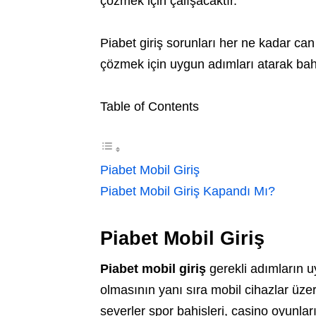
çözmek için çalışacaktır.
Piabet giriş sorunları her ne kadar can 
çözmek için uygun adımları atarak bahi
Table of Contents
Piabet Mobil Giriş
Piabet Mobil Giriş Kapandı Mı?
Piabet Mobil Giriş
Piabet mobil giriş
gerekli adımların u
olmasının yanı sıra mobil cihazlar üzeri
severler spor bahisleri, casino oyunları