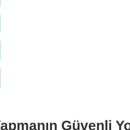
Yapmanın Güvenli Yo