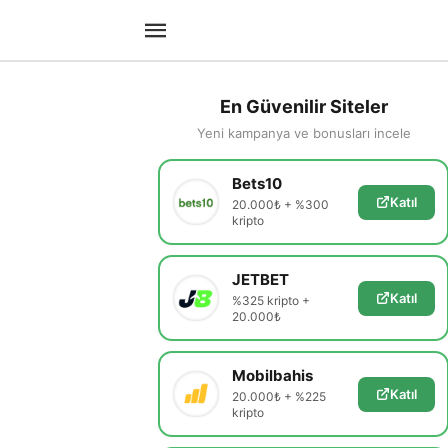
En Güvenilir Siteler
Yeni kampanya ve bonusları incele
Bets10
Katıl
20.000₺ + %300
kripto
JETBET
Katıl
%325 kripto +
20.000₺
Mobilbahis
Katıl
20.000₺ + %225
kripto