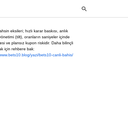
hsin eksileri; hızlı karar baskısı, anlık
önetimi (tilt), oranların saniyeler içinde
si ve plansız kupon riskidir. Daha bilinçli
Typ
 için rehbere bak:
your
sea
/www.bets10.blog/yazi/bets10-canli-bahis/
que
and
hit
ente