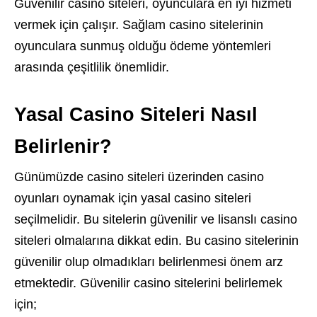
Güvenilir casino siteleri, oyunculara en iyi hizmeti
vermek için çalışır. Sağlam casino sitelerinin
oyunculara sunmuş olduğu ödeme yöntemleri
arasında çeşitlilik önemlidir.
Yasal Casino Siteleri Nasıl
Belirlenir?
Günümüzde casino siteleri üzerinden casino
oyunları oynamak için yasal casino siteleri
seçilmelidir. Bu sitelerin güvenilir ve lisanslı casino
siteleri olmalarına dikkat edin. Bu casino sitelerinin
güvenilir olup olmadıkları belirlenmesi önem arz
etmektedir. Güvenilir casino sitelerini belirlemek
için;