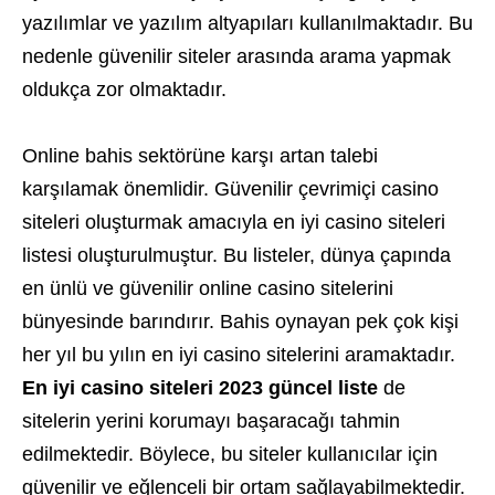
yazılımlar ve yazılım altyapıları kullanılmaktadır. Bu
nedenle güvenilir siteler arasında arama yapmak
oldukça zor olmaktadır.
Online bahis sektörüne karşı artan talebi
karşılamak önemlidir. Güvenilir çevrimiçi casino
siteleri oluşturmak amacıyla en iyi casino siteleri
listesi oluşturulmuştur. Bu listeler, dünya çapında
en ünlü ve güvenilir online casino sitelerini
bünyesinde barındırır. Bahis oynayan pek çok kişi
her yıl bu yılın en iyi casino sitelerini aramaktadır.
En iyi casino siteleri 2023 güncel liste
de
sitelerin yerini korumayı başaracağı tahmin
edilmektedir. Böylece, bu siteler kullanıcılar için
güvenilir ve eğlenceli bir ortam sağlayabilmektedir.