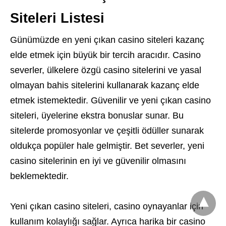
Siteleri Listesi
Günümüzde en yeni çıkan casino siteleri kazanç
elde etmek için büyük bir tercih aracıdır. Casino
severler, ülkelere özgü casino sitelerini ve yasal
olmayan bahis sitelerini kullanarak kazanç elde
etmek istemektedir. Güvenilir ve yeni çıkan casino
siteleri, üyelerine ekstra bonuslar sunar. Bu
sitelerde promosyonlar ve çeşitli ödüller sunarak
oldukça popüler hale gelmiştir. Bet severler, yeni
casino sitelerinin en iyi ve güvenilir olmasını
beklemektedir.
Yeni çıkan casino siteleri, casino oynayanlar için
kullanım kolaylığı sağlar. Ayrıca harika bir casino