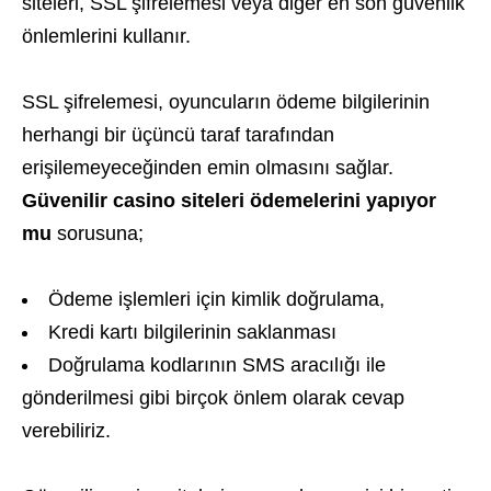
siteleri, SSL şifrelemesi veya diğer en son güvenlik
önlemlerini kullanır.
SSL şifrelemesi, oyuncuların ödeme bilgilerinin
herhangi bir üçüncü taraf tarafından
erişilemeyeceğinden emin olmasını sağlar.
Güvenilir casino siteleri ödemelerini yapıyor
mu
sorusuna;
Ödeme işlemleri için kimlik doğrulama,
Kredi kartı bilgilerinin saklanması
Doğrulama kodlarının SMS aracılığı ile
gönderilmesi gibi birçok önlem olarak cevap
verebiliriz.