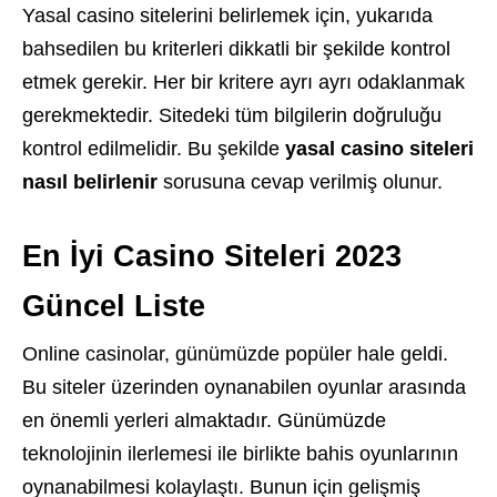
Yasal casino sitelerini belirlemek için, yukarıda
bahsedilen bu kriterleri dikkatli bir şekilde kontrol
etmek gerekir. Her bir kritere ayrı ayrı odaklanmak
gerekmektedir. Sitedeki tüm bilgilerin doğruluğu
kontrol edilmelidir. Bu şekilde
yasal casino siteleri
nasıl belirlenir
sorusuna cevap verilmiş olunur.
En İyi Casino Siteleri 2023
Güncel Liste
Online casinolar, günümüzde popüler hale geldi.
Bu siteler üzerinden oynanabilen oyunlar arasında
en önemli yerleri almaktadır. Günümüzde
teknolojinin ilerlemesi ile birlikte bahis oyunlarının
oynanabilmesi kolaylaştı. Bunun için gelişmiş