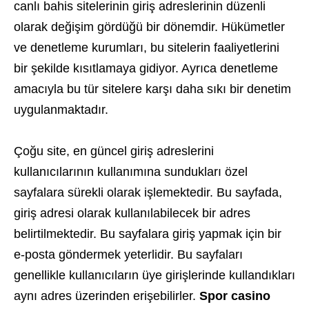
canlı bahis sitelerinin giriş adreslerinin düzenli
olarak değişim gördüğü bir dönemdir. Hükümetler
ve denetleme kurumları, bu sitelerin faaliyetlerini
bir şekilde kısıtlamaya gidiyor. Ayrıca denetleme
amacıyla bu tür sitelere karşı daha sıkı bir denetim
uygulanmaktadır.
Çoğu site, en güncel giriş adreslerini
kullanıcılarının kullanımına sundukları özel
sayfalara sürekli olarak işlemektedir. Bu sayfada,
giriş adresi olarak kullanılabilecek bir adres
belirtilmektedir. Bu sayfalara giriş yapmak için bir
e-posta göndermek yeterlidir. Bu sayfaları
genellikle kullanıcıların üye girişlerinde kullandıkları
aynı adres üzerinden erişebilirler.
Spor casino