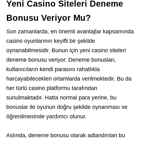
Yeni Casino Siteleri Deneme
Bonusu Veriyor Mu?
Son zamanlarda, en önemli avantajlar kapsamında
casino oyunlarının keyifli bir şekilde
oynanabilmesidir. Bunun için yeni casino siteleri
deneme bonusu veriyor. Deneme bonusları,
kullanıcıların kendi parasını rahatlıkla
harcayabilecekleri ortamlarda verilmektedir. Bu da
her türlü casino platformu tarafından
sunulmaktadır. Hatta normal para yerine, bu
bonuslar ile oyunun doğru şekilde oynanması ve
öğrenilmesinde yardımcı olunur.
Aslında, deneme bonusu olarak adlandırılan bu