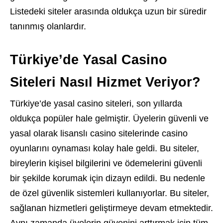
Listedeki siteler arasında oldukça uzun bir süredir
tanınmış olanlardır.
Türkiye’de Yasal Casino
Siteleri Nasıl Hizmet Veriyor?
Türkiye’de yasal casino siteleri, son yıllarda
oldukça popüler hale gelmiştir. Üyelerin güvenli ve
yasal olarak lisanslı casino sitelerinde casino
oyunlarını oynaması kolay hale geldi. Bu siteler,
bireylerin kişisel bilgilerini ve ödemelerini güvenli
bir şekilde korumak için dizayn edildi. Bu nedenle
de özel güvenlik sistemleri kullanıyorlar. Bu siteler,
sağlanan hizmetleri geliştirmeye devam etmektedir.