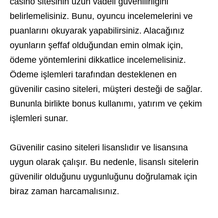
casino sitesinin uzun vadeli güvenilirliğini
belirlemelisiniz. Bunu, oyuncu incelemelerini ve
puanlarını okuyarak yapabilirsiniz. Alacağınız
oyunların şeffaf olduğundan emin olmak için,
ödeme yöntemlerini dikkatlice incelemelisiniz.
Ödeme işlemleri tarafından desteklenen en
güvenilir casino siteleri, müşteri desteği de sağlar.
Bununla birlikte bonus kullanımı, yatırım ve çekim
işlemleri sunar.
Güvenilir casino siteleri lisanslıdır ve lisansına
uygun olarak çalışır. Bu nedenle, lisanslı sitelerin
güvenilir olduğunu uygunluğunu doğrulamak için
biraz zaman harcamalısınız.