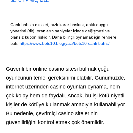
BETCHIP MAÇ İZLE
Canlı bahsin eksileri; hızlı karar baskısı, anlık duygu
yönetimi (tilt), oranların saniyeler içinde değişmesi ve
plansız kupon riskidir. Daha bilinçli oynamak için rehbere
bak:
https://www.bets10.blog/yazi/bets10-canli-bahis/
Güvenli bir online casino sitesi bulmak çoğu
oyuncunun temel gereksinimi olabilir. Günümüzde,
internet üzerinden casino oyunları oynama, hem
çok kolay hem de faydalı. Ancak, bu işi kötü niyetli
kişiler de kötüye kullanmak amacıyla kullanabiliyor.
Bu nedenle, çevrimiçi casino sitelerinin
güvenilirliğini kontrol etmek çok önemlidir.