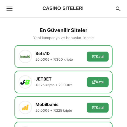
CASINO SITELERI
En Güvenilir Siteler
Yeni kampanya ve bonusları incele
Bets10
Katıl
20.000₺ + %300 kripto
JETBET
Katıl
%325 kripto + 20.000₺
Mobilbahis
Katıl
20.000₺ + %225 kripto